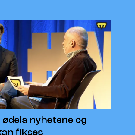
 ødela nyhetene og
kan fikses