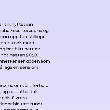
r tilknyttet sin
nche Foss’ ærespris og
hun opp forestillingen
rorens selvmord.
og har blitt sett av
sendt høsten 2018,
ennesker ser døden som
å lage en serie om
rserie om vårt forhold
 og rett etter tok
or selv å være
inger ble tatt rundt