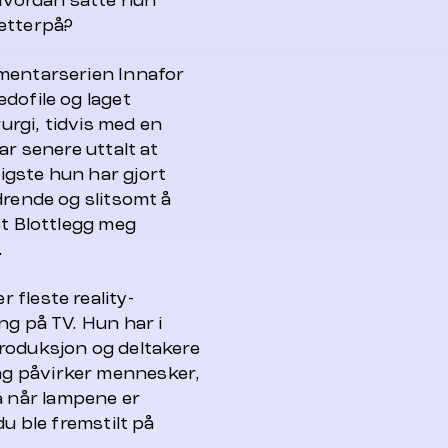
 Hvordan satte hun
etterpå?
umentarserien
Innafor
dofile og laget
urgi, tidvis med en
ar senere uttalt at
igste hun har gjort
drende og slitsomt å
et
Blottlegg meg
.
r fleste reality-
ng på TV. Hun har i
roduksjon og deltakere
g påvirker mennesker,
 når lampene er
du ble fremstilt på