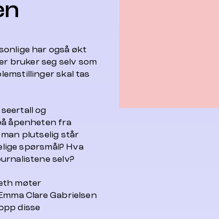
en
sonlige har også økt
ter bruker seg selv som
emstillinger skal tas
seertall og
på åpenheten fra
man plutselig står
kelige spørsmål? Hva
urnalistene selv?
eth møter
 Emma Clare Gabrielsen
opp disse