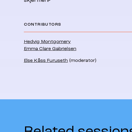
skjermen?
CONTRIBUTORS
Hedvig Montgomery
Emma Clare Gabrielsen
Else Kåss Furuseth
(moderator)
Related session