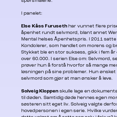
spørsmålene.
I panelet:
Else
Kåss
Furuseth
har vunnet flere prise
åpenhet rundt selvmord, blant annet We
Mental helses Åpenhetspris. I 2011 satte 
Kondolerer
, som handlet om morens og b
Stykket ble en stor suksess, gikk i fem år 
over 60.000. I serien
Else om: Selvmord
, 
prøver hun å forstå hvorfor så mange m
løsningen på sine problemer. Hun ønsket 
selvmord som gjør at man ønsker å leve.
Solveig Kloppen
skulle lage en dokumenta
til døden. Samtidig døde hennes egen mor,
søsteren sitt eget liv. Solveig valgte derf
hovedpersonen i egen serie. Hvilke vurder