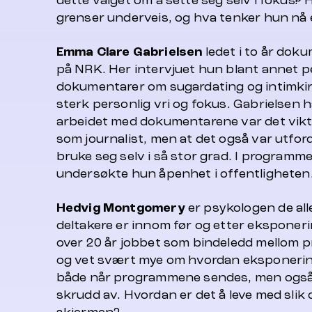
dette valget om å sette seg selv i fokus?
grenser underveis, og hva tenker hun nå 
Emma
Clare
Gabrielsen
ledet i to år dok
på NRK. Her intervjuet hun blant annet pe
dokumentarer om
sugardating
og intimkir
sterk personlig vri og fokus. Gabrielsen h
arbeidet med dokumentarene var det vikt
som journalist, men at det også var utfor
bruke seg selv i så stor grad. I programm
undersøkte hun åpenhet i offentligheten
Hedvig Montgomery
er psykologen de alle
deltakere er innom før og etter eksponeri
over 20 år jobbet som bindeledd mellom p
og vet svært mye om hvordan eksponerin
både når programmene sendes, men også
skrudd av. Hvordan er det å leve med slik 