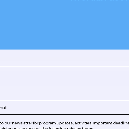
to our newsletter for program updates, activities, important deadlin
egistering, you accept the following
privacy terms
.