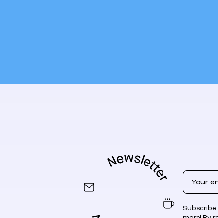
Email
Subscribe 
more! By r