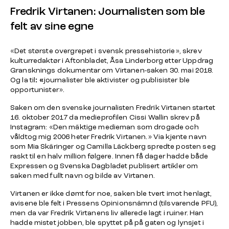
Fredrik Virtanen: Journalisten som ble
felt av sine egne
«Det største overgrepet i svensk pressehistorie», skrev
kulturredaktør i Aftonbladet, Åsa Linderborg etter Uppdrag
Gransknings dokumentar om Virtanen-saken 30. mai 2018.
Og la til
: «
journalister ble aktivister og publisister ble
opportunister».
Saken om den svenske journalisten Fredrik Virtanen startet
16. oktober 2017 da medieprofilen
Cissi Wallin
skrev på
Instagram: «Den mäktige medieman som drogade och
våldtog mig 2006 heter Fredrik Virtanen.» Via kjente navn
som Mia Skäringer og Camilla Läckberg spredte posten seg
raskt til en halv million følgere. Innen få dager hadde både
Expressen og Svenska Dagbladet publisert artikler om
saken med fullt navn og bilde av Virtanen.
Virtanen er ikke dømt for noe, saken ble tvert imot henlagt,
avisene ble felt i
Pressens Opinionsnämnd
(tilsvarende PFU),
men da var Fredrik Virtanens liv allerede lagt i ruiner. Han
hadde mistet jobben, ble spyttet på på gaten og lynsjet i