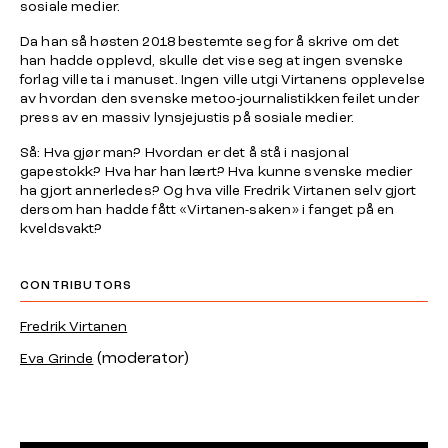
sosiale medier.
Da han så høsten 2018 bestemte seg for å skrive om det
han hadde opplevd, skulle det vise seg at ingen svenske
forlag ville ta i manuset. Ingen ville utgi Virtanens opplevelse
av hvordan den svenske metoo-journalistikken feilet under
press av en massiv lynsjejustis på sosiale medier.
Så: Hva gjør man? Hvordan er det å stå i nasjonal
gapestokk? Hva har han lært? Hva kunne svenske medier
ha gjort annerledes? Og hva ville Fredrik Virtanen selv gjort
dersom han hadde fått «Virtanen-saken» i fanget på en
kveldsvakt?
CONTRIBUTORS
Fredrik Virtanen
(moderator)
Eva Grinde