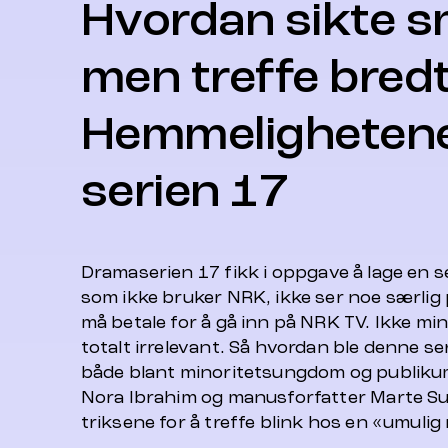
Hvordan sikte s
men treffe bred
Hemmeligheten
serien 17
Dramaserien
17
fikk i oppgave å lage en 
som ikke bruker NRK, ikke ser noe særlig
må betale for å gå inn på NRK TV. Ikke mi
totalt irrelevant. Så hvordan ble denne s
både blant minoritetsungdom og publikum
Nora Ibrahim og manusforfatter Marte Su
triksene for å treffe blink hos en «umuli