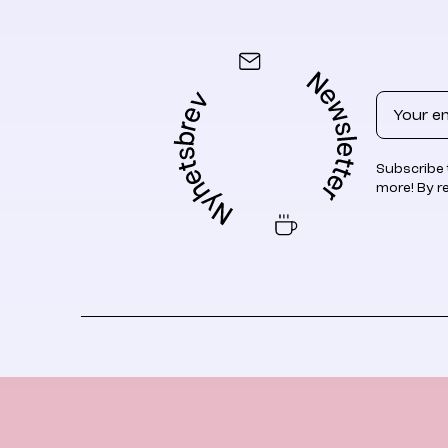
Email
Subscribe 
more! By r