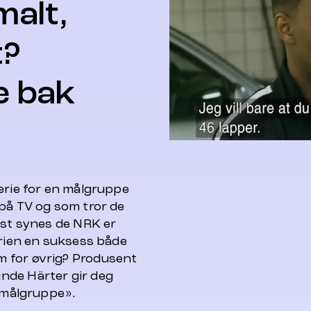
malt,
t?
e bak
serie for en målgruppe
 på TV og som tror de
nst synes de NRK er
erien en suksess både
 for øvrig? Produsent
nde Härter gir deg
g målgruppe».