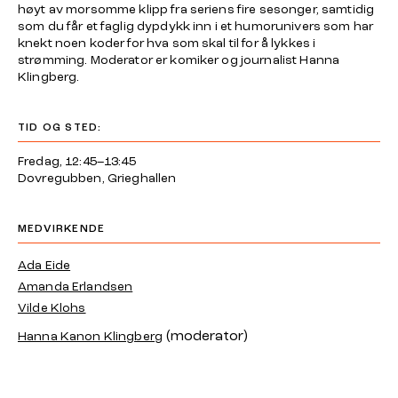
høyt av morsomme klipp fra seriens fire sesonger, samtidig
som du får et faglig dypdykk inn i et humorunivers som har
knekt noen koder for hva som skal til for å lykkes i
strømming. Moderator er komiker og journalist Hanna
Klingberg.
TID OG STED:
Fredag, 12:45–13:45
Dovregubben, Grieghallen
MEDVIRKENDE
Ada Eide
Amanda Erlandsen
Vilde Klohs
(moderator)
Hanna Kanon Klingberg