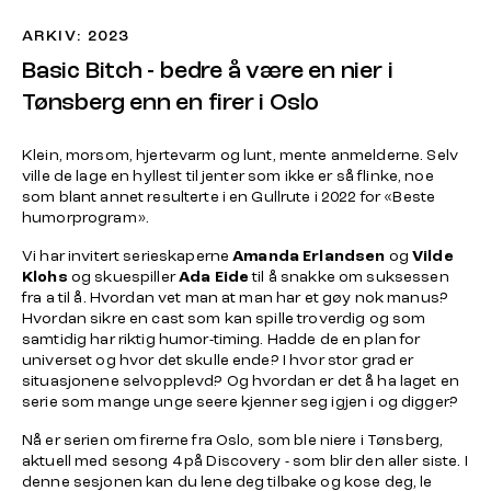
ARKIV: 2023
Basic Bitch - bedre å være en nier i
Tønsberg enn en firer i Oslo
Klein, morsom, hjertevarm og lunt, mente anmelderne. Selv
ville de lage en hyllest til jenter som ikke er så flinke, noe
som blant annet resulterte i en Gullrute i 2022 for «Beste
humorprogram».
Vi har invitert serieskaperne
Amanda Erlandsen
og
Vilde
Klohs
og skuespiller
Ada Eide
til å snakke om suksessen
fra a til å. Hvordan vet man at man har et gøy nok manus?
Hvordan sikre en cast som kan spille troverdig og som
samtidig har riktig humor-timing. Hadde de en plan for
universet og hvor det skulle ende? I hvor stor grad er
situasjonene selvopplevd? Og hvordan er det å ha laget en
serie som mange unge seere kjenner seg igjen i og digger?
Nå er serien om firerne fra Oslo, som ble niere i Tønsberg,
aktuell med sesong 4 på Discovery - som blir den aller siste. I
denne sesjonen kan du lene deg tilbake og kose deg, le