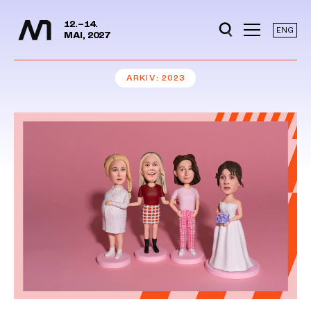
Mediedager
Hopp til hovedinnhold
12.–14.
ENG
MAI, 2027
ARKIV
2023