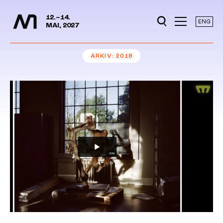
Mediedager
Hopp til hovedinnhold
12.–14.
ENG
MAI, 2027
ARKIV
2018