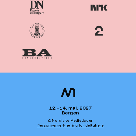
Nordiske
Nordic
Mediedager
Media Days
12.–14. mai, 2027
Bergen
© Nordiske Mediedager
Personvernerklæring for deltakere