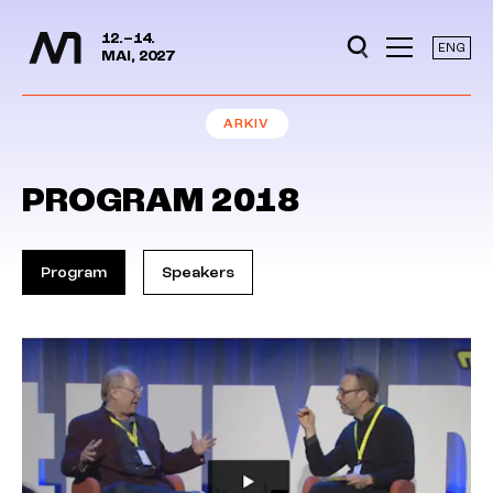
Mediedager
Hopp til hovedinnhold
12.–14.
ENG
MAI, 2027
ARKIV
PROGRAM 2018
Program
Speakers