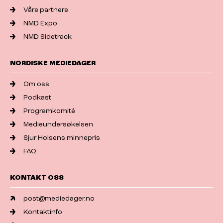
Våre partnere
NMD Expo
NMD Sidetrack
NORDISKE MEDIEDAGER
Om oss
Podkast
Programkomité
Medieundersøkelsen
Sjur Holsens minnepris
FAQ
KONTAKT OSS
post@mediedager.no
Kontaktinfo