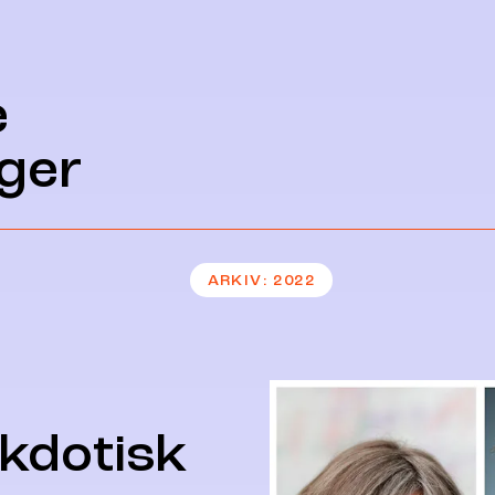
e
ger
ARKIV
2022
ekdotisk