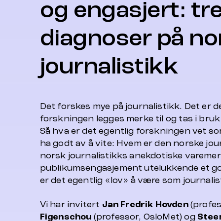
og engasjert: tr
diagnoser på no
journalistikk
Det forskes mye på journalistikk. Det er 
forskningen legges merke til og tas i bru
Så hva er det egentlig forskningen vet s
ha godt av å vite: Hvem er den norske jou
norsk journalistikks anekdotiske varemer
publikumsengasjement utelukkende et go
er det egentlig «lov» å være som journalis
Vi har invitert
Jan Fredrik Hovden
(profes
Figenschou
(professor, OsloMet) og
Stee