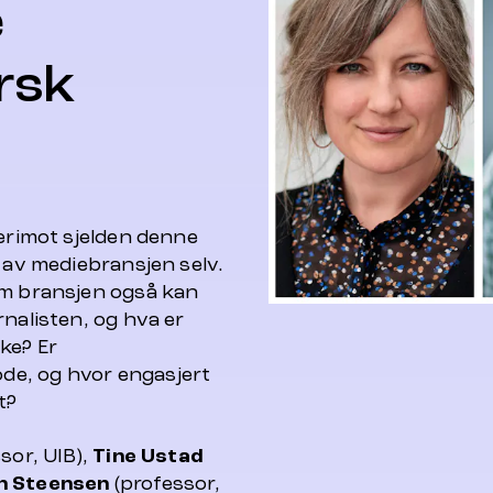
e
rsk
derimot sjelden denne
k av mediebransjen selv.
om bransjen også kan
rnalisten, og hva er
ke? Er
de, og hvor engasjert
t?
sor, UIB),
Tine Ustad
n Steensen
(professor,