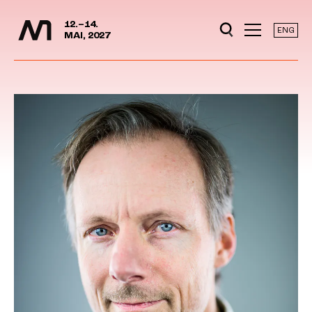
Mediedager
Hopp til hovedinnhold
12.–14.
ENG
MAI, 2027