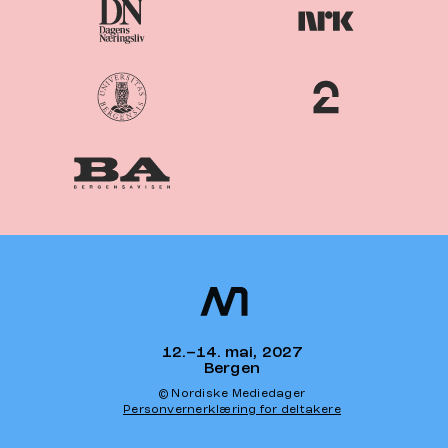
Nordiske
Nordic
Mediedager
Media Days
12.–14. mai, 2027
Bergen
© Nordiske Mediedager
Personvernerklæring for deltakere