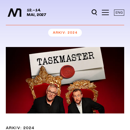
Mediedager
Hopp til hovedinnhold
12.–14.
ENG
MAI, 2027
ARKIV
2024
ARKIV: 2024