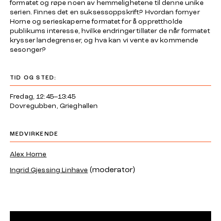
formatet og røpe noen av hemmelighetene til denne unike
serien. Finnes det en suksessoppskrift? Hvordan fornyer
Horne og serieskaperne formatet for å opprettholde
publikums interesse, hvilke endringer tillater de når formatet
krysser landegrenser, og hva kan vi vente av kommende
sesonger?
TID OG STED:
Fredag, 12:45–13:45
Dovregubben, Grieghallen
MEDVIRKENDE
Alex Horne
(moderator)
Ingrid Gjessing Linhave