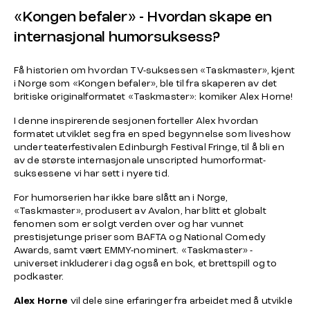
«Kongen befaler» - Hvordan skape en
internasjonal humorsuksess?
Få historien om hvordan TV-suksessen «Taskmaster», kjent
i Norge som «Kongen befaler», ble til fra skaperen av det
britiske originalformatet «Taskmaster»: komiker Alex Horne!
I denne inspirerende sesjonen forteller Alex hvordan
formatet utviklet seg fra en sped begynnelse som liveshow
under teaterfestivalen Edinburgh Festival Fringe, til å bli en
av de største internasjonale unscripted humorformat-
suksessene vi har sett i nyere tid.
For humorserien har ikke bare slått an i Norge,
«Taskmaster», produsert av Avalon, har blitt et globalt
fenomen som er solgt verden over og har vunnet
prestisjetunge priser som BAFTA og National Comedy
Awards, samt vært EMMY-nominert. «Taskmaster» -
universet inkluderer i dag også en bok, et brettspill og to
podkaster.
Alex Horne
vil dele sine erfaringer fra arbeidet med å utvikle