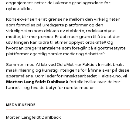
engasjement setter de i økende grad agendaen for
nyhetsbildet.
Konsekvensen er at grensene mellom den virkeligheten
som formidles på uredigerte plattformer og den
virkeligheten som dekkes av etablerte, redaktørstyrte
medier, blir mer porøse. Er det noen grunn til å tro at den
utviklingen kan bidra til et mer opplyst ordskifte? Og
hvordan preger samtalene som foregår på algoritmestyrte
plattformer egentlig norske medier og debatter?
Sammen med AI-lab ved OsloMet har Faktisk Innsikt brukt
maskinlæring og kunstig intelligens for å finne svar på disse
spørsmålene. Som leder for innsiktsarbeidet i Faktisk.no, vil
Morten Langfeldt
Dahlback
fortelle hvilke svar de har
funnet – og hva de betyr for norske medier.
MEDVIRKENDE
Morten Langfeldt Dahlback