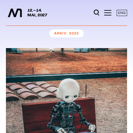
Mediedager
Hopp til hovedinnhold
12.–14.
ENG
MAI, 2027
ARKIV
2022