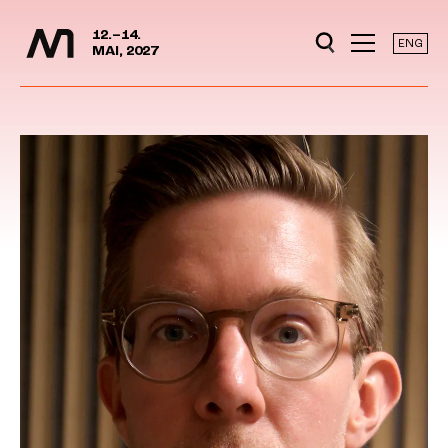
Mediedager
Hopp til hovedinnhold
12.–14.
ENG
MAI, 2027