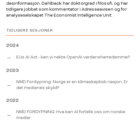
desinformasjon. Dahlback har doktorgrad i filosofi, og har
tidligere jobbet som kommentator i Adresseavisen og for
analyseselskapet The Economist Intelligence Unit.
TIDLIGERE SESJONER
2024
→
EUs AI Act - kan vi nekte OpenAI verdensherredømme?
2023
NMD Fordypning: Norge er en klimaskeptisk nasjon. Er
→
det medienes skyld?
2022
NMD FORDYPNING: Hva kan AI fortelle oss om norske
→
medier