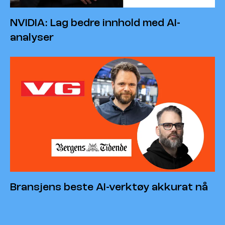
NVIDIA: Lag bedre innhold med AI-
analyser
Bransjens beste AI-verktøy akkurat nå