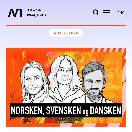
Mediedager
Hopp til hovedinnhold
12.–14.
ENG
MAI, 2027
ARKIV
2023