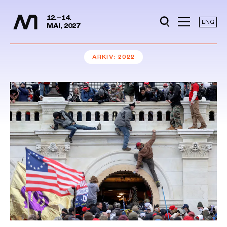
Mediedager
Hopp til hovedinnhold
12.–14.
ENG
MAI, 2027
ARKIV
2022