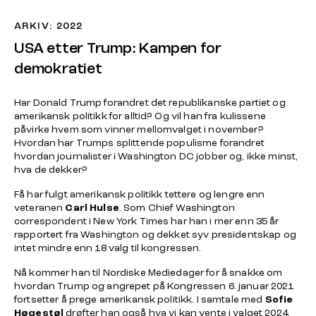
ARKIV: 2022
USA etter Trump: Kampen for
demokratiet
Har Donald Trump forandret det republikanske partiet og
amerikansk politikk for alltid? Og vil han fra kulissene
påvirke hvem som vinner mellomvalget i november?
Hvordan har Trumps splittende populisme forandret
hvordan journalister i Washington DC jobber og, ikke minst,
hva de dekker?
Få har fulgt amerikansk politikk tettere og lengre enn
veteranen
Carl Hulse
. Som Chief Washington
correspondent i New York Times har han i mer enn 35 år
rapportert fra Washington og dekket syv presidentskap og
intet mindre enn 18 valg til kongressen.
Nå kommer han til Nordiske Mediedager for å snakke om
hvordan Trump og angrepet på Kongressen 6. januar 2021
fortsetter å prege amerikansk politikk. I samtale med
Sofie
Høgestøl
drøfter han også hva vi kan vente i valget 2024,