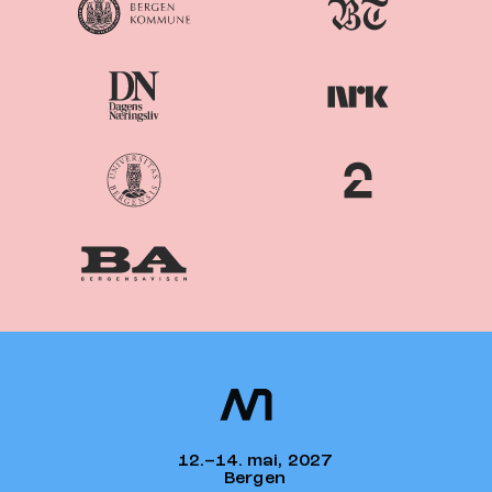
Nordiske
Nordic
Mediedager
Media Days
12.–14. mai, 2027
Bergen