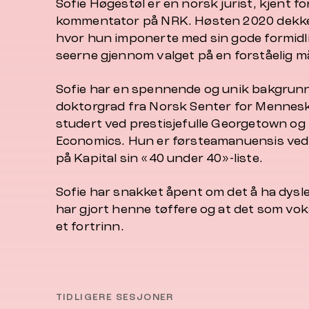
Sofie Høgestøl er en norsk jurist, kjent f
kommentator på NRK. Høsten 2020 dekke
hvor hun imponerte med sin gode formidl
seerne gjennom valget på en forståelig ma
Sofie har en spennende og unik bakgrunn
doktorgrad fra Norsk Senter for Mennesk
studert ved prestisjefulle Georgetown og
Economics. Hun er førsteamanuensis ved 
på Kapital sin «40 under 40»-liste.
Sofie har snakket åpent om det å ha dysl
har gjort henne tøffere og at det som vo
et fortrinn.
TIDLIGERE SESJONER