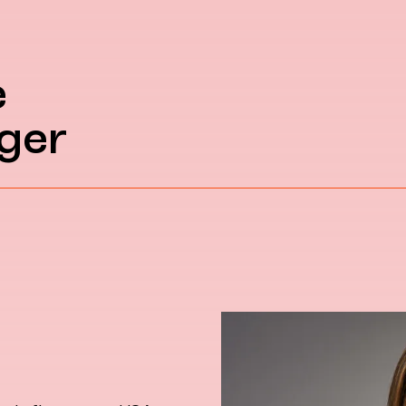
e
ger