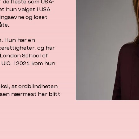
or de fleste som USA-
t hun valget i USA
ingsevne og loset
̊te.
. Hun har en
erettigheter, og har
 London School of
UiO. I 2021 kom hun
eksi, at ordblindheten
ksen nærmest har blitt