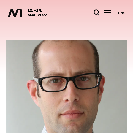
Mediedager
Hopp til hovedinnhold
12.–14.
ENG
MAI, 2027