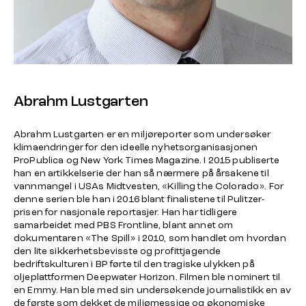
Abrahm Lustgarten
Abrahm Lustgarten er en miljøreporter som undersøker
klimaendringer for den ideelle nyhetsorganisasjonen
ProPublica og New York Times Magazine. I 2015 publiserte
han en artikkelserie der han så nærmere på årsakene til
vannmangel i USAs Midtvesten, «Killing the Colorado». For
denne serien ble han i 2016 blant finalistene til Pulitzer-
prisen for nasjonale reportasjer. Han har tidligere
samarbeidet med PBS Frontline, blant annet om
dokumentaren «The Spill» i 2010, som handlet om hvordan
den lite sikkerhetsbevisste og profittjagende
bedriftskulturen i BP førte til den tragiske ulykken på
oljeplattformen Deepwater Horizon. Filmen ble nominert til
en Emmy. Han ble med sin undersøkende journalistikk en av
de første som dekket de miljømessige og økonomiske