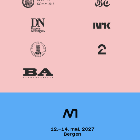
Nordiske
Nordic
Mediedager
Media Days
12.–14. mai, 2027
Bergen