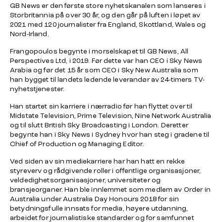
GB News er den første store nyhetskanalen som lanseres i
Storbritannia på over 30 år, og den går på luften i løpet av
2021 med 120 journalister fra England, Skottland, Wales og
Nord-Irland.
Frangopoulos begynte i morselskapet til GB News, All
Perspectives Ltd, i 2019. Før dette var han CEO i Sky News
Arabia og før det 15 år som CEO i Sky New Australia som
han bygget til landets ledende leverandør av 24-timers TV-
nyhetstjenester.
Han startet sin karriere i nærradio før han flyttet over til
Midstate Television, Prime Television, Nine Network Australia
og til slutt British Sky Broadcasting i London. Deretter
begynte han i Sky News i Sydney hvor han steg i gradene til
Chief of Production og Managing Editor.
Ved siden av sin mediekarriere har han hatt en rekke
styreverv og rådgivende roller i offentlige organisasjoner,
veldedighetsorganisasjoner, universiteter og
bransjeorganer. Han ble innlemmet som medlem av Order in
Australia under Australia Day Honours 2018 for sin
betydningsfulle innsats for media, høyere utdanning,
arbeidet for journalistiske standarder og for samfunnet