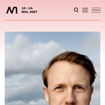
Mediedager
Hopp til hovedinnhold
12.–14.
ENG
MAI, 2027