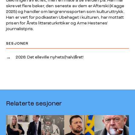
dekningen av et felt, men en måte å se verden på. Han har
skrevet flere bøker, den seneste av dem er
Afterski
(Kagge
2025) og handler om langrennssporten som kulturuttrykk.
Han er vert for podkasten
Ubehaget i kulturen
, har mottatt
prisen for Årets litteraturkritiker og Arne Hestenes'
journalistpris.
SESJONER
→
2026: Det elleville nyhets(halv)året!
Relaterte sesjoner