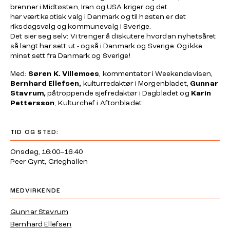
brenner i Midtøsten, Iran og USA kriger og det
har vært kaotisk valg i Danmark og til høsten er det
riksdagsvalg og kommunevalg i Sverige.
Det sier seg selv: Vi trenger å diskutere hvordan nyhetsåret
så langt har sett ut - også i Danmark og Sverige. Og ikke
minst sett fra Danmark og Sverige!
Med:
Søren K. Villemoes
, kommentator i Weekendavisen,
Bernhard Ellefsen,
kulturredaktør i Morgenbladet,
Gunnar
Stavrum,
påtroppende sjefredaktør i Dagbladet og
Karin
Pettersson
, Kulturchef i Aftonbladet
TID OG STED:
Onsdag, 16:00–16:40
Peer Gynt, Grieghallen
MEDVIRKENDE
Gunnar Stavrum
Bernhard Ellefsen