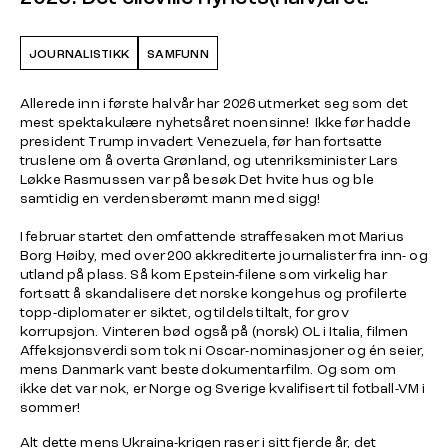
JOURNALISTIKK
SAMFUNN
Allerede inn i første halvår har 2026 utmerket seg som det
mest spektakulære nyhetsåret noensinne! Ikke før hadde
president Trump invadert Venezuela, før han fortsatte
truslene om å overta Grønland, og utenriksminister Lars
Løkke Rasmussen var på besøk Det hvite hus og ble
samtidig en verdensberømt mann med sigg!
I februar startet den omfattende straffesaken mot Marius
Borg Høiby, med over 200 akkrediterte journalister fra inn- og
utland på plass. Så kom Epstein-filene som virkelig har
fortsatt å skandalisere det norske kongehus og profilerte
topp-diplomater er siktet, og tildels tiltalt, for grov
korrupsjon. Vinteren bød også på (norsk) OL i Italia, filmen
Affeksjonsverdi som tok ni Oscar-nominasjoner og én seier,
mens Danmark vant beste dokumentarfilm. Og som om
ikke det var nok, er Norge og Sverige kvalifisert til fotball-VM i
sommer!
Alt dette mens Ukraina-krigen raser i sitt fjerde år, det