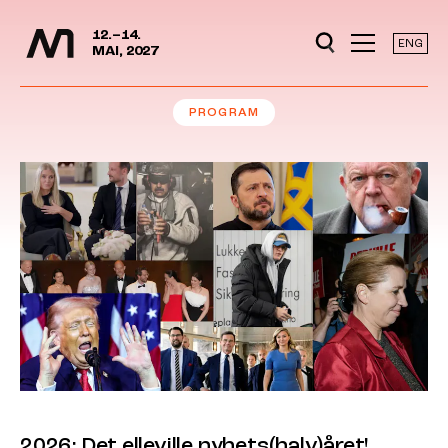
Mediedager
Hopp til hovedinnhold
12.–14.
ENG
MAI, 2027
PROGRAM
2026: Det elleville nyhets(halv)året!