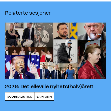
Relaterte sesjoner
2026: Det elleville nyhets(halv)året!
JOURNALISTIKK
SAMFUNN