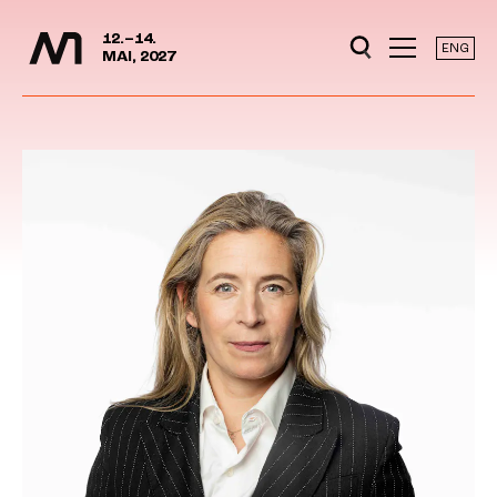
Mediedager
Hopp til hovedinnhold
12.–14.
ENG
MAI, 2027