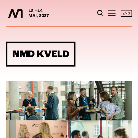
Mediedager
Hopp til hovedinnhold
12.–14.
ENG
MAI, 2027
NMD KVELD