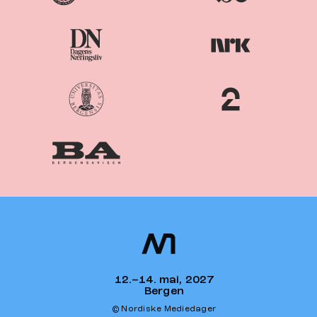
Nordiske
Nordic
Mediedager
Media Days
12.–14. mai, 2027
Bergen
© Nordiske Mediedager