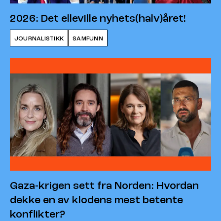
2026: Det elleville nyhets(halv)året!
JOURNALISTIKK
SAMFUNN
Gaza-krigen sett fra Norden: Hvordan
dekke en av klodens mest betente
konflikter?