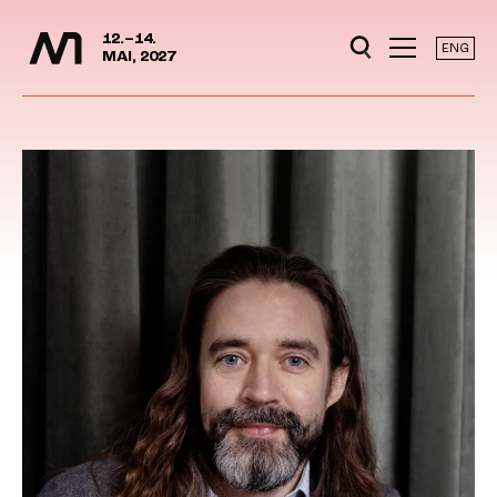
Mediedager
Hopp til hovedinnhold
12.–14.
ENG
MAI, 2027