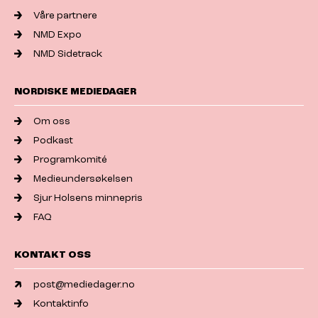
Våre partnere
NMD Expo
NMD Sidetrack
NORDISKE MEDIEDAGER
Om oss
Podkast
Programkomité
Medieundersøkelsen
Sjur Holsens minnepris
FAQ
KONTAKT OSS
post@mediedager.no
Kontaktinfo