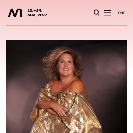
Mediedager
Hopp til hovedinnhold
12.–14.
ENG
MAI, 2027