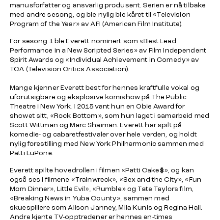
manusforfatter og ansvarlig produsent. Serien er nå tilbake
med andre sesong, og ble nylig ble kåret til «Television
Program of the Year» av AFI (American Film Institute).
For sesong 1 ble Everett nominert som «Best Lead
Performance in a New Scripted Series» av Film Independent
Spirit Awards og «Individual Achievement in Comedy» av
TCA (Television Critics Association).
Mange kjenner Everett best for hennes kraftfulle vokal og
uforutsigbare og eksplosive komishow på The Public
Theatre i New York. I 2015 vant hun en Obie Award for
showet sitt, «Rock Bottom», som hun laget i samarbeid med
Scott Wittman og Marc Shaiman. Everett har spilt på
komedie- og cabaretfestivaler over hele verden, og holdt
nylig forestilling med New York Philharmonic sammen med
Patti LuPone.
Everett spilte hovedrollen i filmen «Patti Cake$», og kan
også ses i filmene «Trainwreck»; «Sex and the City», «Fun
Mom Dinner», Little Evil», «Rumble» og Tate Taylors film,
«Breaking News in Yuba County», sammen med
skuespillere som Alison Janney, Mila Kunis og Regina Hall.
Andre kjente TV-opptredener er hennes en-times