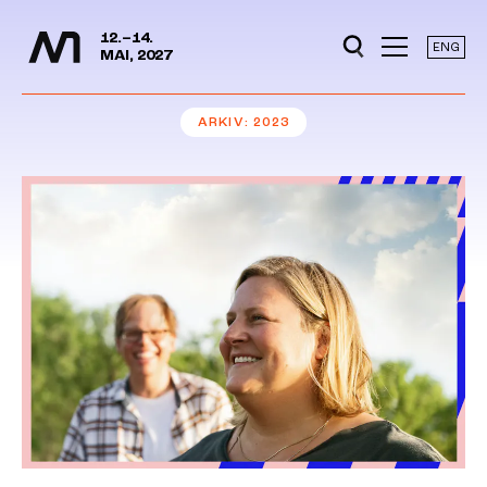
Mediedager
Hopp til hovedinnhold
12.–14.
ENG
MAI, 2027
ARKIV
2023