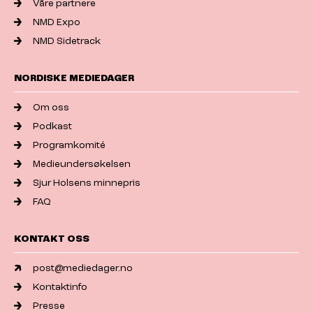
Våre partnere
NMD Expo
NMD Sidetrack
NORDISKE MEDIEDAGER
Om oss
Podkast
Programkomité
Medieundersøkelsen
Sjur Holsens minnepris
FAQ
KONTAKT OSS
post@mediedager.no
Kontaktinfo
Presse