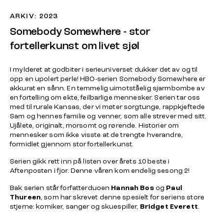
ARKIV: 2023
Somebody Somewhere - stor
fortellerkunst om livet sjøl
I mylderet at godbiter i serieuniverset dukker det av og til
opp en upolert perle! HBO-serien Somebody Somewhere er
akkurat en sånn. En temmelig uimotståelig sjarmbombe av
en fortelling om ekte, feilbarlige mennesker. Serien tar oss
med til rurale Kansas, der vi møter sorgtunge, rappkjeftede
Sam og hennes familie og venner, som alle strever med sitt.
Ujålete, originalt, morsomt og rørende. Historier om
mennesker som ikke visste at de trengte hverandre,
formidlet gjennom stor fortellerkunst.
Serien gikk rett inn på listen over årets 10 beste i
Aftenposten i fjor. Denne våren kom endelig sesong 2!
Bak serien står forfatterduoen
Hannah Bos
og
Paul
Thureen
, som har skrevet denne spesielt for seriens store
stjerne: komiker, sanger og skuespiller,
Bridget Everett
.