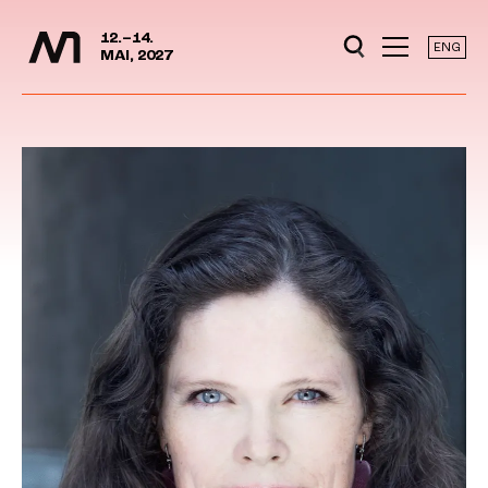
Mediedager
Hopp til hovedinnhold
12.–14.
ENG
MAI, 2027