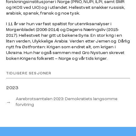
forskningsinstitusjoner i Norge (PRIO, NUPI, ILPI, samt SMR
og IKOS ved UiO) og i utlandet. Hellestveit snakker russisk,
arabisk, spansk, fransk og noe tysk.
I 11 år var hun var fast spaltist for utenriksanalyser i
Morgenbladet (2006-2014) og Dagens Næringsliv (2015-
2017). Hellestveit har gitt ut bøkene
Syria: En stor krig i en
liten verden, Ulykkelige Arabia: Verden etter Jemen
og
Dårlig
nytt fra Østfronten: Krigen som endret alt
, om krigen i
Ukraina. Hun har også sammen med Gro Nystuen skrevet
boken
Krigens folkerett – Norge og vår tids kriger
.
TIDLIGERE SESJONER
2023
Aarebrotsamtalen 2023: Demokratiets langsomme
→
forvitring