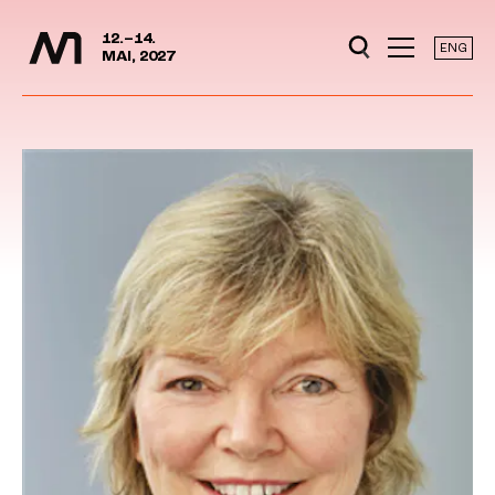
Mediedager
Hopp til hovedinnhold
12.–14.
ENG
MAI, 2027