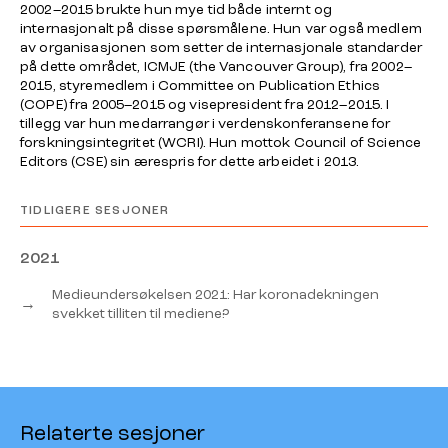
2002–2015 brukte hun mye tid både internt og
internasjonalt på disse spørsmålene. Hun var også medlem
av organisasjonen som setter de internasjonale standarder
på dette området, ICMJE (the Vancouver Group), fra 2002–
2015, styremedlem i Committee on Publication Ethics
(COPE) fra 2005–2015 og visepresident fra 2012–2015. I
tillegg var hun medarrangør i verdenskonferansene for
forskningsintegritet (WCRI). Hun mottok Council of Science
Editors (CSE) sin ærespris for dette arbeidet i 2013.
TIDLIGERE SESJONER
2021
Medieundersøkelsen 2021: Har koronadekningen
→
svekket tilliten til mediene?
Relaterte sesjoner