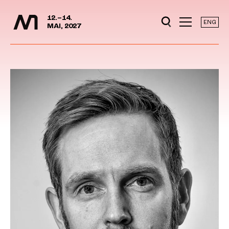
Mediedager
Hopp til hovedinnhold
12.–14.
ENG
MAI, 2027