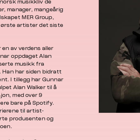
norsk musikkliv de
iver, manager, mangeårig
lskapet MER Group,
rste artister det siste
 en av verdens aller
nnar oppdaget Alan
serte musikk fra
 Han har siden bidratt
ent. I tillegg har Gunnar
pet Alan Walker til å
sjon, med over 9
gere bare på Spotify.
erene til artist-
rte produsenten og
noen.