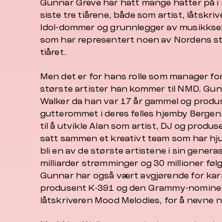
Gunnar Greve har hatt mange hatter på i 
siste tre tiårene, både som artist, låtskr
Idol-dommer og grunnlegger av musikkse
som har representert noen av Nordens stø
tiåret.
Men det er for hans rolle som manager for
største artister han kommer til NMD. Gu
Walker da han var 17 år gammel og produ
gutterommet i deres felles hjemby Bergen.
til å utvikle Alan som artist, DJ og produs
satt sammen et kreativt team som har hjul
bli en av de største artistene i sin genera
milliarder strømminger og 30 millioner føl
Gunnar har også vært avgjørende for karri
produsent K-391 og den Grammy-nomine
låtskriveren Mood Melodies, for å nevne 