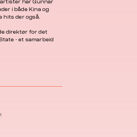
 artister har Gunnar
der i både Kina og
e hits der også.
 direktør for det
State - et samarbeid
t