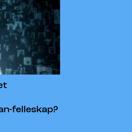
et
n-felleskap?