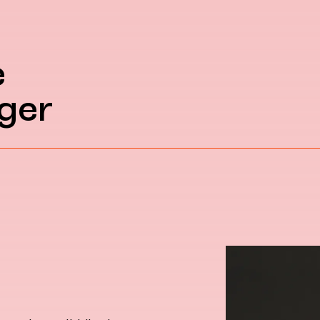
e
ger