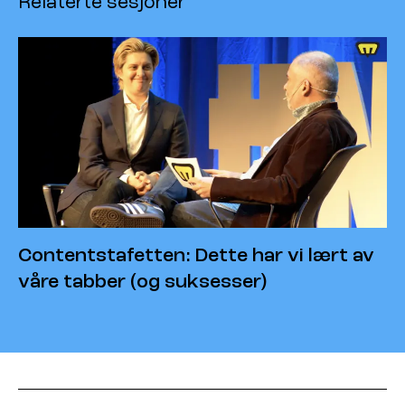
Relaterte sesjoner
Contentstafetten: Dette har vi lært av
våre tabber (og suksesser)