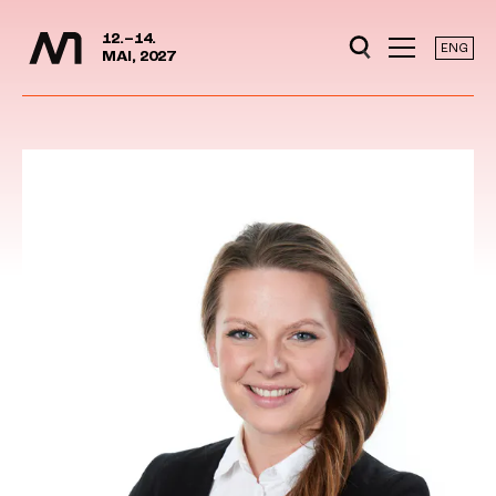
Mediedager
Hopp til hovedinnhold
12.–14.
ENG
MAI, 2027