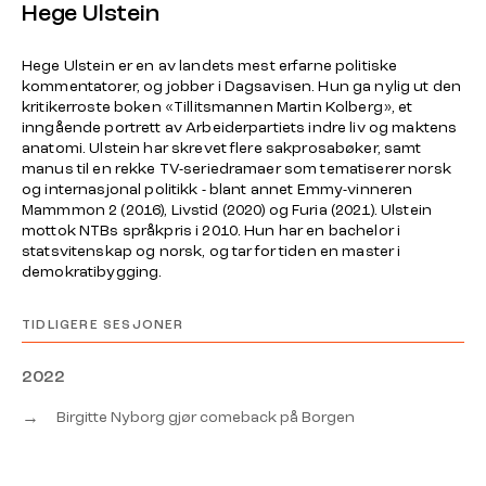
Hege Ulstein
Hege Ulstein er en av landets mest erfarne politiske
kommentatorer, og jobber i Dagsavisen. Hun ga nylig ut den
kritikerroste boken «Tillitsmannen Martin Kolberg», et
inngående portrett av Arbeiderpartiets indre liv og maktens
anatomi. Ulstein har skrevet flere sakprosabøker, samt
manus til en rekke TV-seriedramaer som tematiserer norsk
og internasjonal politikk - blant annet Emmy-vinneren
Mammmon 2 (2016), Livstid (2020) og Furia (2021). Ulstein
mottok NTBs språkpris i 2010. Hun har en bachelor i
statsvitenskap og norsk, og tar for tiden en master i
demokratibygging.
TIDLIGERE SESJONER
2022
→
Birgitte Nyborg gjør comeback på Borgen