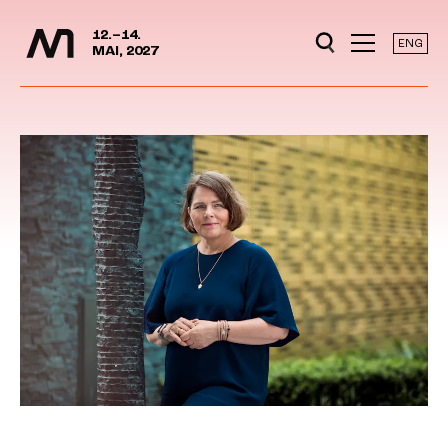
Mediedager
Hopp til hovedinnhold
12.–14.
ENG
MAI, 2027