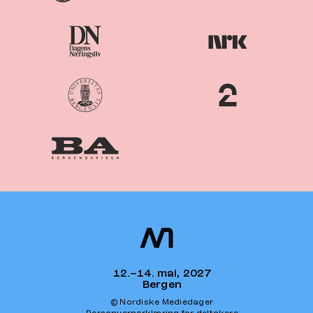
Nordiske
Nordic
Mediedager
Media Days
12.–14. mai, 2027
Bergen
© Nordiske Mediedager