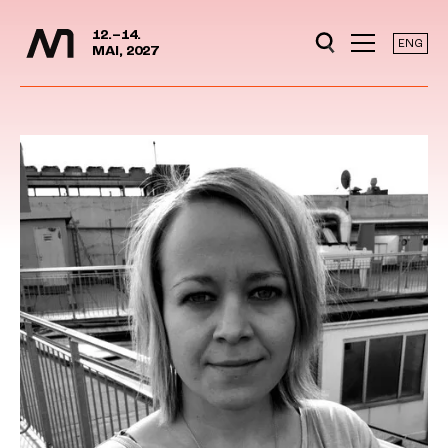
Mediedager
Hopp til hovedinnhold
12.–14.
ENG
MAI, 2027