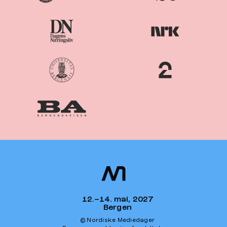
Nordiske
Nordic
Mediedager
Media Days
12.–14. mai, 2027
Bergen
© Nordiske Mediedager