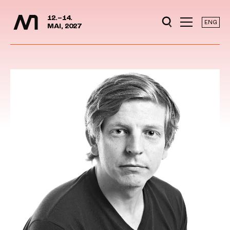
Mediedager
Hopp til hovedinnhold
12.–14.
ENG
MAI, 2027