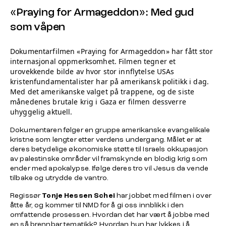
«Praying for Armageddon»: Med gud
som våpen
Dokumentarfilmen «Praying for Armageddon» har fått stor
internasjonal oppmerksomhet. Filmen tegner et
urovekkende bilde av hvor stor innflytelse USAs
kristenfundamentalister har på amerikansk politikk i dag.
Med det amerikanske valget på trappene, og de siste
månedenes brutale krig i Gaza er filmen dessverre
uhyggelig aktuell.
Dokumentaren følger en gruppe amerikanske evangelikale
kristne som lengter etter verdens undergang. Målet er at
deres betydelige økonomiske støtte til Israels okkupasjon
av palestinske områder vil framskynde en blodig krig som
ender med apokalypse. Ifølge deres tro vil Jesus da vende
tilbake og utrydde de vantro.
Regissør
Tonje Hessen Schei
har jobbet med filmen i over
åtte år, og kommer til NMD for å gi oss innblikk i den
omfattende prosessen. Hvordan det har vært å jobbe med
en så brennbar tematikk? Hvordan hun har lykkes i å