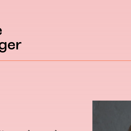
e
ger