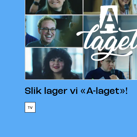
Slik lager vi «A-laget»!
TV