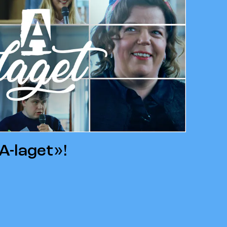
«A-laget»!