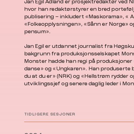
Jan Egil Ådland er prosjektredaktør ved 
hvor han redaktørstyrer en bred portefølje 
publisering – inkludert «Maskorama», « A
«Folkeopplysningen», «Sånn er Norge» o
pensum».
Jan Egil er utdannet journalist fra Høgsku
bakgrunn fra produksjonsselskapet Mons
Monster hadde han regi på produksjoner s
danse» og «Ungkaren». Han produserte b
du at du er» (NRK) og «Hellstrøm rydder o
utviklingssjef og senere daglig leder i M
TIDLIGERE SESJONER