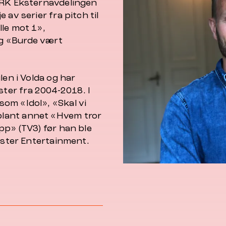
NRK Eksternavdelingen
av serier fra pitch til
lle mot 1»,
g «Burde vært
len i Volda og har
ter fra 2004-2018. I
om «Idol», «Skal vi
lant annet «Hvem tror
pp» (TV3) før han ble
onster Entertainment.