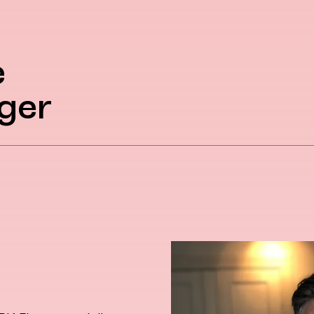
e
ger