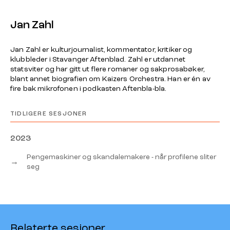
Jan Zahl
Jan Zahl er kulturjournalist, kommentator, kritiker og
klubbleder i Stavanger Aftenblad. Zahl er utdannet
statsviter og har gitt ut flere romaner og sakprosabøker,
blant annet biografien om Kaizers Orchestra. Han er én av
fire bak mikrofonen i podkasten Aftenbla-bla.
TIDLIGERE SESJONER
2023
Pengemaskiner og skandalemakere - når profilene sliter
→
seg
Relaterte sesjoner