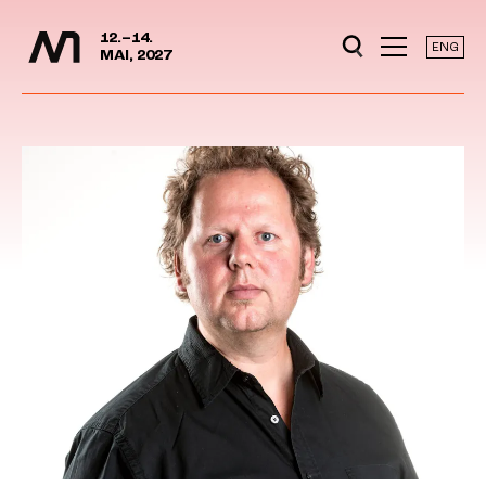
Mediedager
Hopp til hovedinnhold
12.–14.
ENG
MAI, 2027