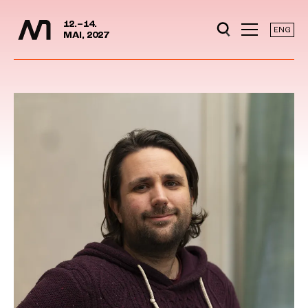
Mediedager
Hopp til hovedinnhold
12.–14.
ENG
MAI, 2027