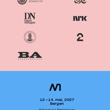
Nordiske
Nordic
Mediedager
Media Days
12.–14. mai, 2027
Bergen
© Nordiske Mediedager