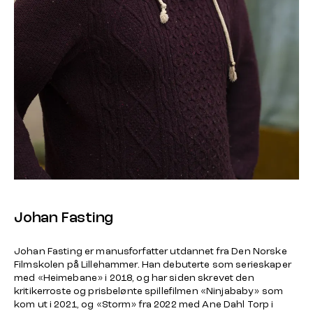
Johan Fasting
Johan Fasting er manusforfatter utdannet fra Den Norske
Filmskolen på Lillehammer. Han debuterte som serieskaper
med «Heimebane» i 2018, og har siden skrevet den
kritikerroste og prisbelønte spillefilmen «Ninjababy» som
kom ut i 2021, og «Storm» fra 2022 med Ane Dahl Torp i