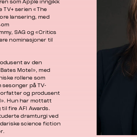
eren som Apple inngikk
le TV+ serien «The
ore lansering, med
 som
Emmy, SAG og «Critics
lere nominasjoner til
rodusent av den
«Bates Motel», med
niske rollene som
m sesonger på TV-
orfatter og produsent
d». Hun har mottatt
til fire AFI Awards.
studerte dramturgi ved
dariske science fiction
r.