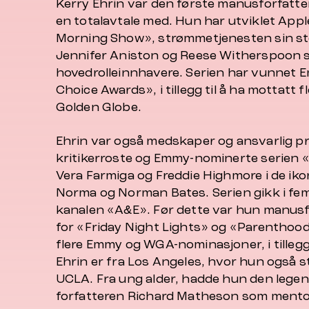
Kerry Ehrin var den første manusforfatt
en totalavtale med. Hun har utviklet App
Morning Show», strømmetjenesten sin st
Jennifer Aniston og Reese Witherspoon
hovedrolleinnhavere. Serien har vunnet 
Choice Awards», i tillegg til å ha mottatt f
Golden Globe.
Ehrin var også medskaper og ansvarlig p
kritikerroste og Emmy-nominerte serien 
Vera Farmiga og Freddie Highmore i de iko
Norma og Norman Bates. Serien gikk i fe
kanalen «A&E». Før dette var hun manusf
for «Friday Night Lights» og «Parenthoo
flere Emmy og WGA-nominasjoner, i tillegg 
Ehrin er fra Los Angeles, hvor hun også 
UCLA. Fra ung alder, hadde hun den legen
forfatteren Richard Matheson som mento