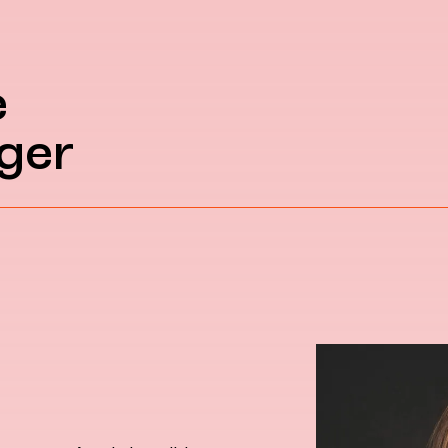
e
ger