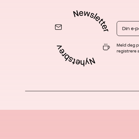
Email
Meld deg p
registrere