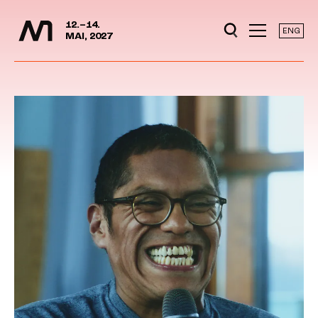
Mediedager
Hopp til hovedinnhold
12.–14.
ENG
MAI, 2027