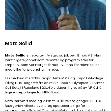
Mats Sollid
Mats Sollid
er reporter i A-laget og jobber i Empo AS. Han
har tidligere jobbet som reporter og programleder for
EmpoTV, som var Norges første TV-kanal for mennesker
med ulike funskjonshemminger.
I samarbeid med NRK rapporterte Mats og EmpoTV-kollega
Erling Due Bergseth fra en rekke Special Olympics. Til vinter-
OL i Sotsji i Russland i 2014 ble duoen hyret på av NRK til å
lage en reportasjer for NRK Sport.
Mats har vært med og vunnet Gullruten to ganger: I 2016 i
kategorien «Beste event- og sportssending» for
programmet «Special Olympics -Mats og Erling i L.A». og så i