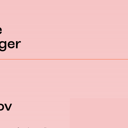
e
ger
ov