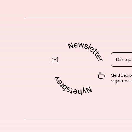
Email
Meld deg p
registrere