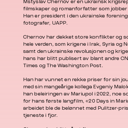
Mstyslav Chernov er en ukrainsk krigsrepo
filmskaper og romanforfatter som jobber 
Han er president i den ukrainske forening
fotografer, UAPP.
Chernov har dekket store konflikter og s
hele verden, som krigene i Irak, Syria og
samt den ukrainske revolusjonen og krige
hans har blitt publisert av blant andre 
Times og The Washington Post.
Han har vunnet en rekke priser for sin j
med sin mangeårige kollega Evgeniy Malo
han beleiringen av Mariupol i 2022, noe
for hans første langfilm, «20 Days in Mari
arbeidet ble de belønnet med Pulitzer-pris
tjeneste i fjor.