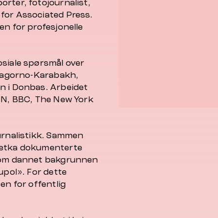
rter, fotojournalist,
for Associated Press.
en for profesjonelle
osiale spørsmål over
 Nagorno-Karabakh,
n i Donbas. Arbeidet
CNN, BBC, The New York
ournalistikk. Sammen
letka dokumenterte
 som dannet bakgrunnen
upol». For dette
en for offentlig