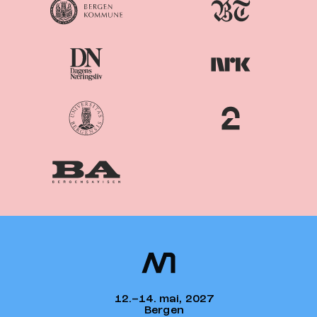
Nordiske
Nordic
Mediedager
Media Days
12.–14. mai, 2027
Bergen