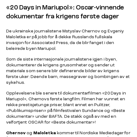
«20 Days in Mariupol»: Oscar-vinnende
dokumentar fra krigens første dager
De ukrainske journalistene Mstyslav Chernov og Evgeniy
Maloletka er på jobb for å dekke Russlands fullskala
invasjon for Associated Press, da de blir fanget i den
beleirede byen Mariupol.
Som de siste internasjonale journalistene igjen i byen,
dokumenterer de krigens grusomheter og sender ut
materiale som senere blir definerende bilder av krigens
første uker: Døende barn, massegraver og bombingen av et
sykehus.
Opplevelsene ble senere til dokumentarfilmen «20 Days in
Mariupol», Chernovs første langfilm. Filmen har vunnet en
rekke prestisjetunge priser, blant annet en Pulitzer,
«Publikumsprisen» på filmfestivalen Sundance og «Beste
dokumentar» under BAFTA. De stakk også av med en
velfortjent OSCAR for «Beste dokumentar»!
Chernov
og
Maloletka
kommer til Nordiske Mediedager for