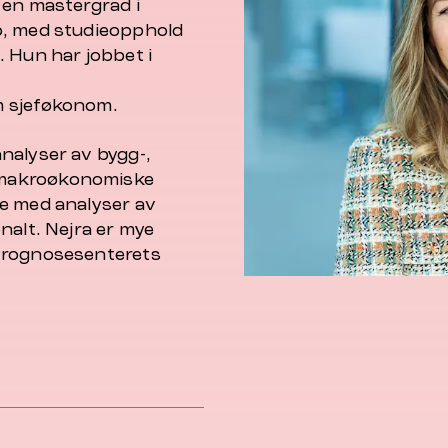
 en mastergrad i
o, med studieopphold
 Hun har jobbet i
m sjeføkonom.
nalyser av bygg-,
 makroøkonomiske
e med analyser av
nalt. Nejra er mye
 Prognosesenterets