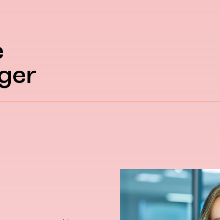
e
ger