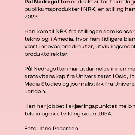
Pål Nedregotten
er direktør for teknolog
publikumsprodukter i NRK, en stilling ha
2023.
Han kom til NRK fra stillingen som konser
teknologi i Amedia, hvor han tidligere bl
vært innovasjonsdirektør, utviklingsreda
produktdirektør.
Pål Nedregotten har utdannelse innen m
statsvitenskap fra Universitetet i Oslo, i ti
Media Studies og journalistikk fra Univers
London.
Han har jobbet i skjæringspunktet mellom
teknologisk utvikling siden 1994.
Foto: Ihne Pedersen