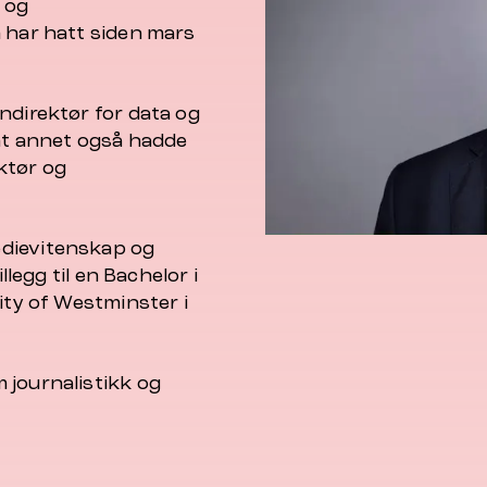
i og
n har hatt siden mars
ndirektør for data og
ant annet også hadde
ktør og
edievitenskap og
llegg til en Bachelor i
ity of Westminster i
 journalistikk og