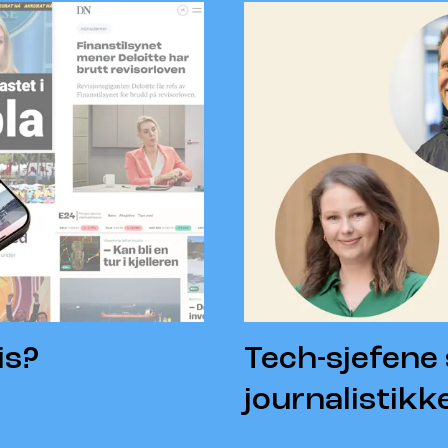
is?
Tech-sjefene 
journalistikk