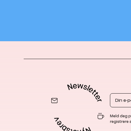
Email
Meld deg p
registrere