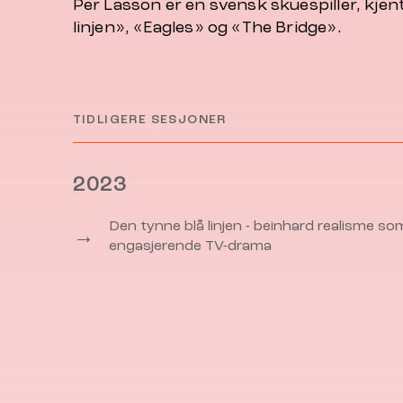
Per Lasson er en svensk skuespiller, kjen
linjen», «Eagles» og «The Bridge».
TIDLIGERE SESJONER
2023
Den tynne blå linjen - beinhard realisme so
→
engasjerende TV-drama