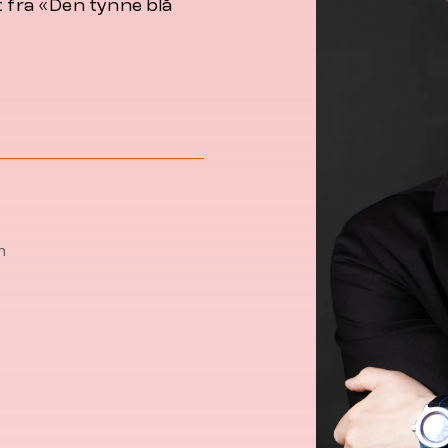
t fra «Den tynne blå
m