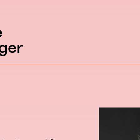
e
ger