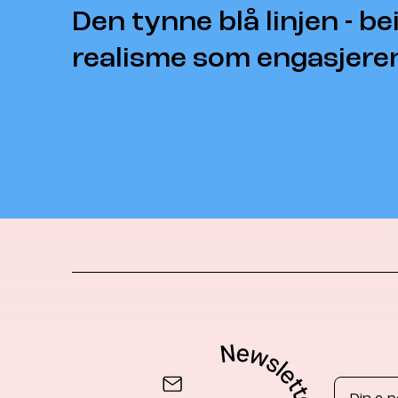
Den tynne blå linjen - b
realisme som engasjer
Email