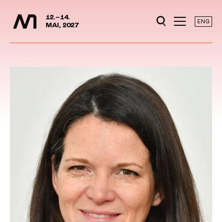
Mediedager
Hopp til hovedinnhold
12.–14.
ENG
MAI, 2027