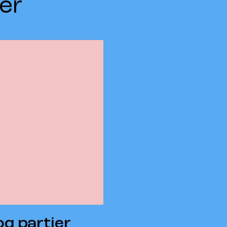
er
og partier