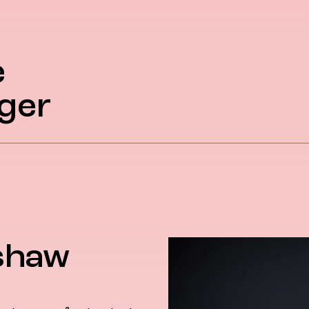
e
ger
shaw