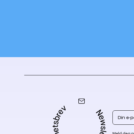
Email
Meld deg p