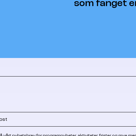
som fanget e
å vårt nyhetsbrev for programnyheter, aktiviteter, frister og mye mer