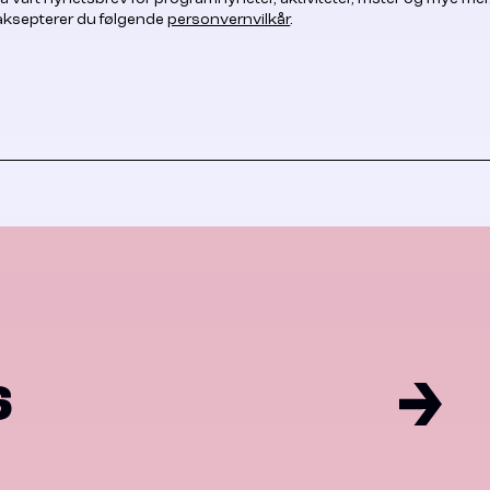
 aksepterer du følgende
personvernvilkår
.
6