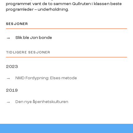
programmet vant de to sammen Gullruten i klassen beste
programleder – underholdning.
SESJONER
→
Slik ble Jon bonde
TIDLIGERE SESJONER
2023
→
NMD Fordypning: Elses metode
2019
→
Den nye åpenhetskulturen