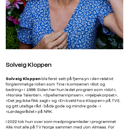
Solveig Kloppen
Solveig Kloppen
ble først sett på fjernsyn i den relativt
forglemmelige rollen som Tine i komiserien «Bot og
bedring» i 1998. Siden har hun ledet program som «Idol»,
«Norske Talenter», «Spellemannprisen», «Hjelpekorpset»,
«Det jeg ikke fikk sagt» og «En kveld hos Kloppen» på TV2,
og gitt utallige råd - både gode og mindre gode - i
«Lørdagsrådet» på NRK.
I 2022 tok hun over som medprogramleder i programmet
Alle mot alle på TV Norge sammen med Jon Almaas. For