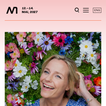
Mediedager
Hopp til hovedinnhold
12.–14.
ENG
MAI, 2027