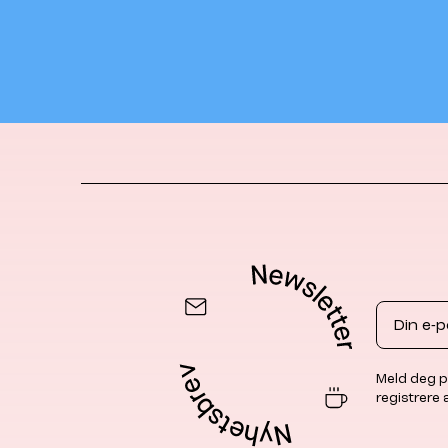
Email
Meld deg p
registrere