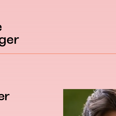
e
ger
er