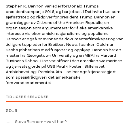
Stephen K. Bannon var leder for Donald Trumps
presidentkampanje 2016, og har jobbet i Det hvite hus som
sjefsstrateg og rådgiver for president Trump. Bannon er
grunnlegger av
Citizens of the American Republic,
en
organisasjon som argumenterer for å øke amerikanske
interesse via økonomisk nasjonalisme og populisme.
Bannon er også prisvinnende dokumentarfilmskaper og var
tidligere toppleder for Breitbart News. I banken Goldman
Sachs jobbet han med fusjoner og oppkjøp. Bannon har en
master fra Georgetown University og en MBA fra Harvard
Business School. Han var offiser i den amerikanske marinen
og tjenestegjorde på
USS Paul F. Foster
i Stillehavet,
Arabiahavet og i Persiabukta. Han har også tjenestegjort
som spesialrådgiver i det amerikanske
forsvarsdepartementet.
TIDLIGERE SESJONER
2019
→
Steve Bannon: Hva vil han?